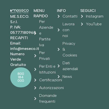
MENU
INFO
SEGUICI
RAPIDO
Contatti
Instagram
ME.S.ECO.
Per
S.r.l.
Lavora
YouTube
P. IVA:
Aziende
con
05777180968
e
noi
RECAPITI
Partite
Email:
Privacy
Iva
info@meseco.it
&
Per
Numero
Cookies
Privati
Verde
Dati
Gratuito
Per Enti e
aziendali
Istituzioni
800
News
184
Certificazioni
000
Autorizzazioni
Domande
frequenti