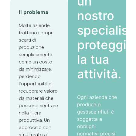
un
nostro
Il problema
Molte aziende
specialist
trattano i propri
scarti di
proteggi
produzione
semplicemente
la tua
come un costo
da minimizzare,
attività.
perdendo
l’opportunità di
recuperare valore
Ogni azienda che
da materiali che
produce o
possono rientrare
gestisce rifiuti è
nella filiera
soggetta a
produttiva. Un
obblighi
approccio non
normativi precisi.
strutturato al