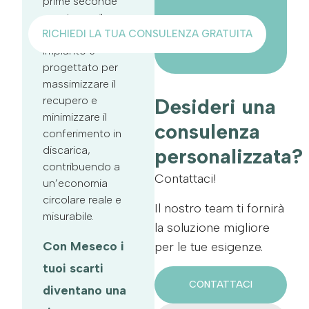
prime seconde
pronte per il
RICHIEDI LA TUA CONSULENZA GRATUITA
mercato. Il nostro
impianto è
progettato per
massimizzare il
recupero e
Desideri una
minimizzare il
consulenza
conferimento in
discarica,
personalizzata?
contribuendo a
Contattaci!
un’economia
circolare reale e
Il nostro team ti fornirà
misurabile.
la soluzione migliore
Con Meseco i
per le tue esigenze.
tuoi scarti
CONTATTACI
diventano una