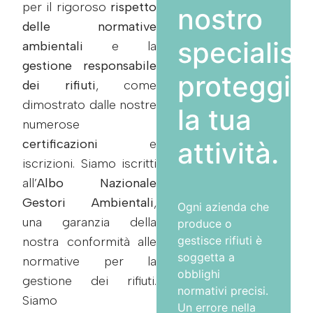
per il rigoroso
rispetto
nostro
delle normative
specialist
ambientali
e la
gestione responsabile
proteggi
dei rifiuti
, come
dimostrato dalle nostre
la tua
numerose
certificazioni
e
attività.
iscrizioni. Siamo iscritti
all’
Albo Nazionale
Gestori Ambientali
,
Ogni azienda che
una garanzia della
produce o
gestisce rifiuti è
nostra conformità alle
soggetta a
normative per la
obblighi
gestione dei rifiuti.
normativi precisi.
Siamo
Un errore nella