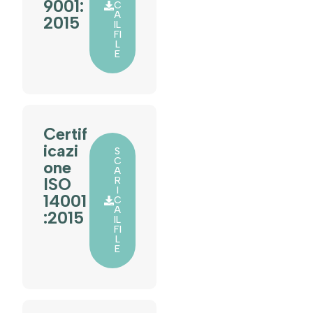
9001:
C
A
2015
IL
FI
L
E
Certif
icazi
S
C
one
A
ISO
R
I
14001
C
A
:2015
IL
FI
L
E