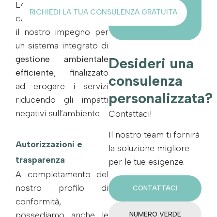
Le
nostre
RICHIEDI LA TUA CONSULENZA GRATUITA
certificazioni
attestano
il nostro impegno per
un sistema integrato di
gestione ambientale
Desideri una
efficiente
, finalizzato
consulenza
ad erogare i servizi
personalizzata?
riducendo gli impatti
negativi sull’ambiente.
Contattaci!
Il nostro team ti fornirà
Autorizzazioni e
la soluzione migliore
trasparenza
per le tue esigenze.
A completamento del
nostro profilo di
CONTATTACI
conformità,
possediamo anche le
NUMERO VERDE