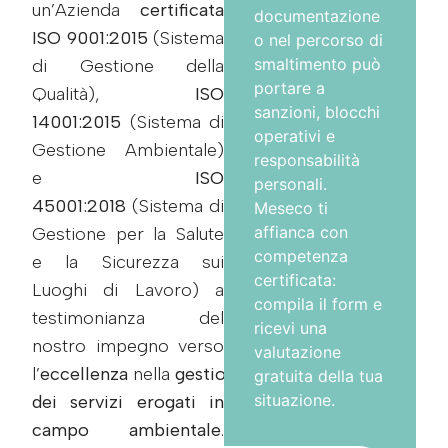
un’Azienda
certificata
documentazione
ISO 9001:2015
(Sistema
o nel percorso di
smaltimento può
di Gestione della
portare a
Qualità),
ISO
sanzioni, blocchi
14001:2015
(Sistema di
operativi e
Gestione Ambientale)
responsabilità
e
ISO
personali.
45001:2018
(Sistema di
Meseco ti
affianca con
Gestione per la Salute
competenza
e la Sicurezza sui
certificata:
Luoghi di Lavoro) a
compila il form e
testimonianza del
ricevi una
nostro impegno verso
valutazione
l’
eccellenza
nella
gestione
gratuita della tua
situazione.
dei servizi erogati in
campo ambientale
.