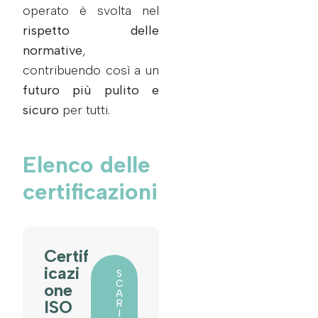
operato è svolta nel
rispetto delle
normative
,
contribuendo così a un
futuro più pulito e
sicuro
per tutti.
Elenco delle
certificazioni
Certif
icazi
S
C
one
A
ISO
R
I