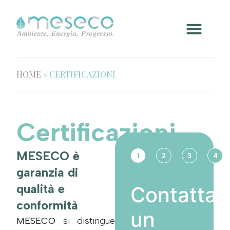
HOME
»
CERTIFICAZIONI
Certificazioni
MESECO è
1
2
3
4
garanzia di
qualità e
Contatta
conformità
un
MESECO
si distingue