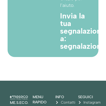
l’aiuto.
Invia la
tua
segnalazione
a:
segnalazion
MENU
INFO
SEGUICI
RAPIDO
Contatti
Instagram
ME.S.ECO.