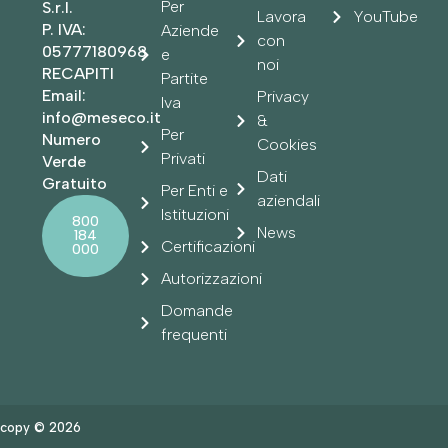
Per
S.r.l.
Lavora
YouTube
P. IVA:
Aziende
con
05777180968
e
noi
RECAPITI
Partite
Email:
Privacy
Iva
info@meseco.it
&
Per
Numero
Cookies
Privati
Verde
Dati
Gratuito
Per Enti e
aziendali
Istituzioni
800
News
184
Certificazioni
000
Autorizzazioni
Domande
frequenti
copy © 2026