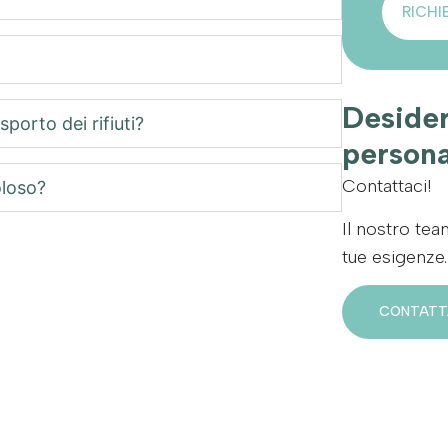
RICHI
Desider
porto dei rifiuti?
persona
Contattaci!
oloso?
Il nostro tea
tue esigenze.
CONTATT