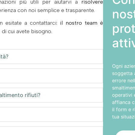
azioni più utili per aiutarvi a
risolvere
nost
erienza con noi semplice e trasparente.
n esitate a contattarci:
il nostro team è
prot
o di cui avete bisogno.
atti
ità?
Ogni azien
soggetta a
errore ne
smaltimen
timento rifiuti?
operativi 
affianca 
il form e 
tua situaz