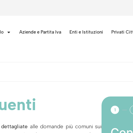
lo
Aziende e Partita Iva
Enti e Istituzioni
Privati Cit
uenti
1
 dettagliate
alle domande più comuni sui
Con