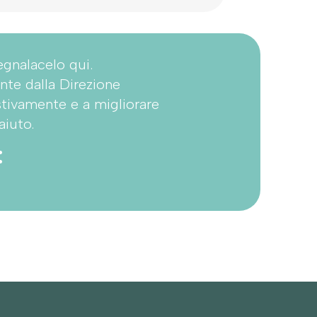
egnalacelo qui.
nte dalla Direzione
stivamente e a migliorare
aiuto.
: