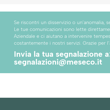
Se riscontri un disservizio o un’anomalia, s
Le tue comunicazioni sono lette direttame
Aziendale e ci aiutano a intervenire tempe
costantemente i nostri servizi. Grazie per l’
Invia la tua segnalazione a
segnalazioni@meseco.it