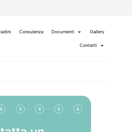
tadini
Consulenza
Documenti
Gallery
Contatti
2
3
4
5
6
tatta un