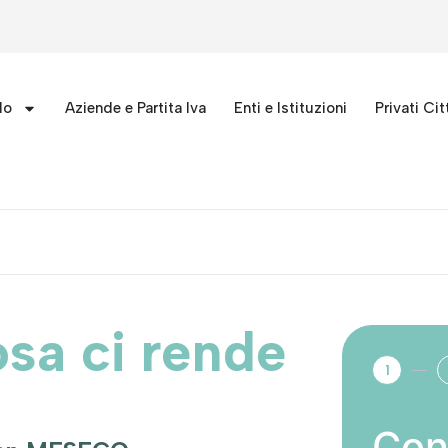
lo
Aziende e Partita Iva
Enti e Istituzioni
Privati Cit
sa ci rende
1
Con