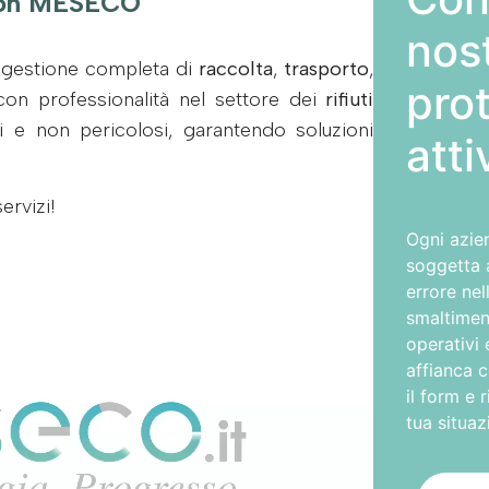
 con MESECO
nost
a gestione completa di
raccolta
,
trasporto
,
prot
on professionalità nel settore dei
rifiuti
osi e non pericolosi, garantendo soluzioni
atti
ervizi!
Ogni azien
soggetta a
errore ne
smaltimen
operativi 
affianca 
il form e 
tua situaz