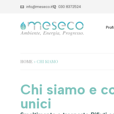
info@meseco.it
030 8372524
Profi
HOME
»
CHI SIAMO
Chi siamo e co
unici