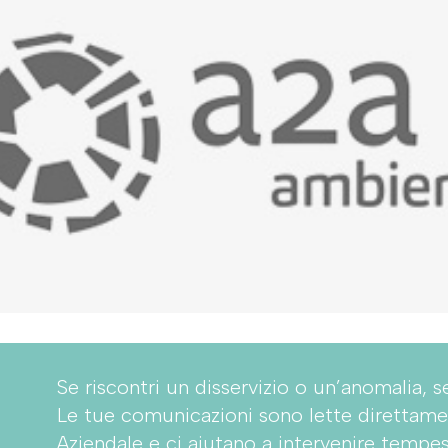
Se riscontri un disservizio o un’anomalia, s
Le tue comunicazioni sono lette direttame
Aziendale e ci aiutano a intervenire tempe