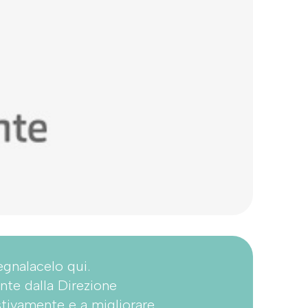
egnalacelo qui.
nte dalla Direzione
stivamente e a migliorare