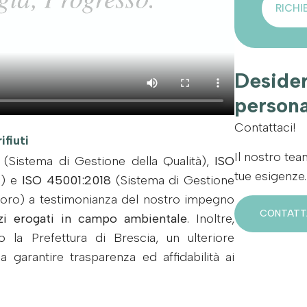
RICHI
Desider
persona
Contattaci!
ifiuti
Il nostro tea
(Sistema di Gestione della Qualità),
ISO
tue esigenze.
e) e
ISO 45001:2018
(Sistema di Gestione
avoro) a testimonianza del nostro impegno
CONTATT
izi erogati in campo ambientale
. Inoltre,
 la Prefettura di Brescia, un ulteriore
garantire trasparenza ed affidabilità ai