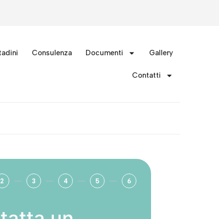
tadini
Consulenza
Documenti
Gallery
Contatti
2
3
4
5
6
tatta un