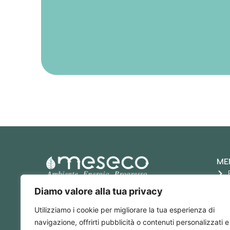
ME
ME.S.ECO. S.r.l.
Diamo valore alla tua privacy
P. IVA: 05777180968
RECAPITI
Utilizziamo i cookie per migliorare la tua esperienza di
Email: info@meseco.it
navigazione, offrirti pubblicità o contenuti personalizzati e
Numero Verde Gratuito