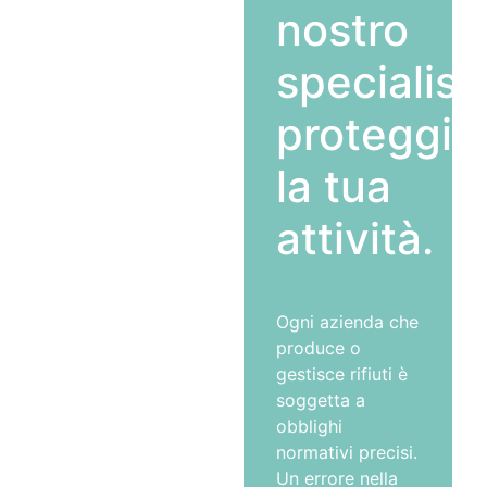
nostro
specialist
proteggi
la tua
attività.
Ogni azienda che
produce o
gestisce rifiuti è
soggetta a
obblighi
normativi precisi.
Un errore nella