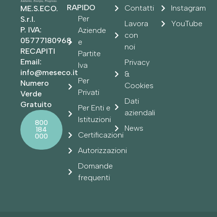
RAPIDO
Contatti
Instagram
ME.S.ECO.
Per
S.r.l.
Lavora
YouTube
P. IVA:
Aziende
con
05777180968
e
noi
RECAPITI
Partite
Email:
Privacy
Iva
info@meseco.it
&
Per
Numero
Cookies
Privati
Verde
Dati
Gratuito
Per Enti e
aziendali
Istituzioni
800
News
184
Certificazioni
000
Autorizzazioni
Domande
frequenti