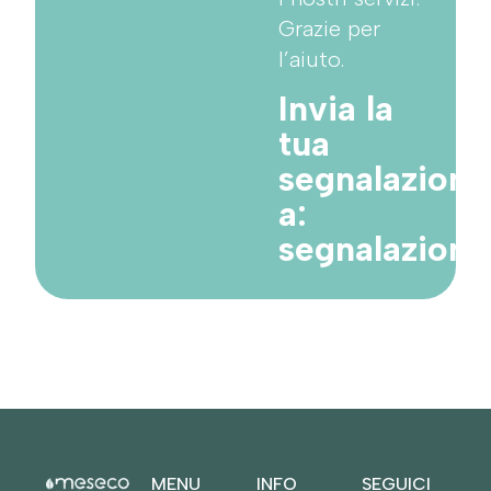
Grazie per
l’aiuto.
Invia la
tua
segnalazione
a:
segnalazion
MENU
INFO
SEGUICI