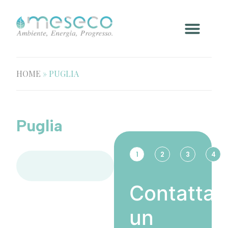
HOME
»
PUGLIA
Puglia
1
2
3
4
Contatta
un