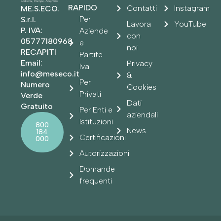
RAPIDO
Contatti
Instagram
ME.S.ECO.
Per
S.r.l.
Lavora
YouTube
P. IVA:
Aziende
con
05777180968
e
noi
RECAPITI
Partite
Email:
Privacy
Iva
info@meseco.it
&
Per
Numero
Cookies
Privati
Verde
Dati
Gratuito
Per Enti e
aziendali
Istituzioni
800
News
184
Certificazioni
000
Autorizzazioni
Domande
frequenti