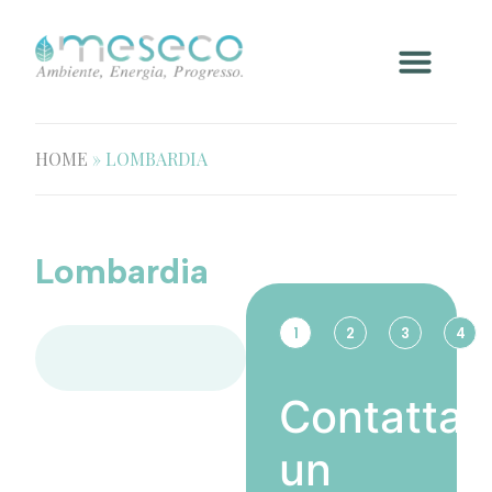
HOME
»
LOMBARDIA
Lombardia
1
2
3
4
Contatta
un