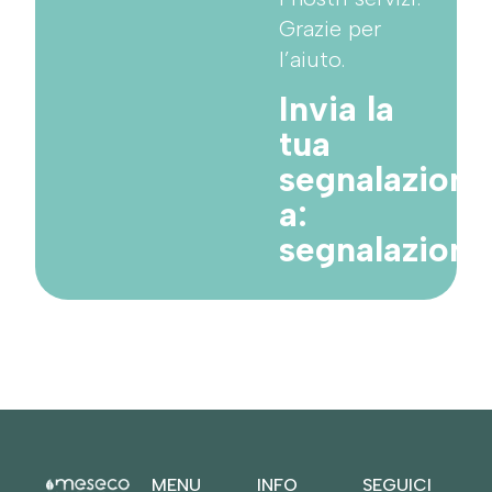
Grazie per
l’aiuto.
Invia la
tua
segnalazione
a:
segnalazion
MENU
INFO
SEGUICI