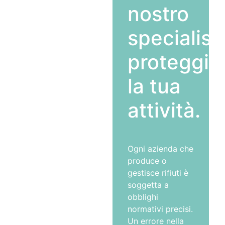
nostro
specialist
proteggi
la tua
attività.
Ogni azienda che
produce o
gestisce rifiuti è
soggetta a
obblighi
normativi precisi.
Un errore nella