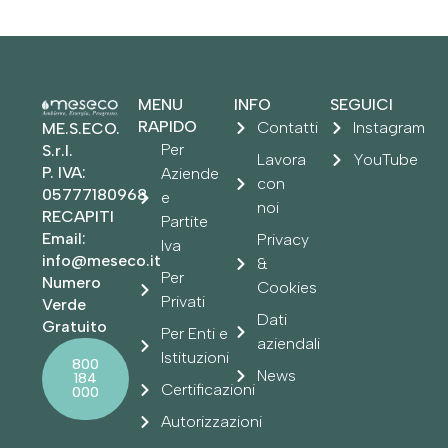
MENU
INFO
SEGUICI
RAPIDO
Contatti
Instagram
ME.S.ECO.
Per
S.r.l.
Lavora
YouTube
P. IVA:
Aziende
con
05777180968
e
noi
RECAPITI
Partite
Email:
Privacy
Iva
info@meseco.it
&
Per
Numero
Cookies
Privati
Verde
Dati
Gratuito
Per Enti e
aziendali
Istituzioni
800
News
184
Certificazioni
000
Autorizzazioni