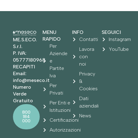
MENU
INFO
SEGUICI
RAPIDO
Contatti
Instagram
ME.S.ECO.
Per
S.r.l.
Lavora
YouTube
P. IVA:
Aziende
con
05777180968
e
noi
RECAPITI
Partite
Email:
Privacy
Iva
info@meseco.it
&
Per
Numero
Cookies
Privati
Verde
Dati
Gratuito
Per Enti e
aziendali
Istituzioni
800
News
184
Certificazioni
000
Autorizzazioni