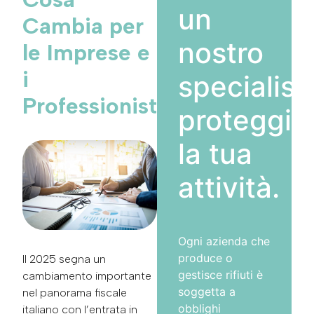
un
Cambia per
nostro
le Imprese e
i
specialist
Professionisti
proteggi
la tua
attività.
Ogni azienda che
produce o
Il 2025 segna un
gestisce rifiuti è
cambiamento importante
soggetta a
nel panorama fiscale
obblighi
italiano con l’entrata in