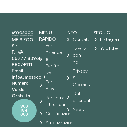
MENU
INFO
SEGUICI
RAPIDO
Contatti
Instagram
ME.S.ECO.
Per
S.r.l.
Lavora
YouTube
P. IVA:
Aziende
con
05777180968
e
noi
RECAPITI
Partite
Email:
Privacy
Iva
info@meseco.it
&
Per
Numero
Cookies
Privati
Verde
Dati
Gratuito
Per Enti e
aziendali
Istituzioni
800
News
184
Certificazioni
000
Autorizzazioni