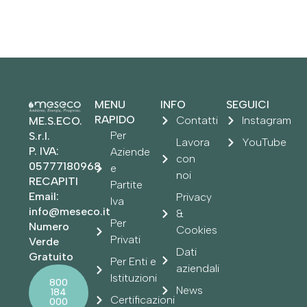
MENU
INFO
SEGUICI
RAPIDO
Contatti
Instagram
ME.S.ECO.
Per
S.r.l.
Lavora
YouTube
P. IVA:
Aziende
con
05777180968
e
noi
RECAPITI
Partite
Email:
Privacy
Iva
info@meseco.it
&
Per
Numero
Cookies
Privati
Verde
Dati
Gratuito
Per Enti e
aziendali
Istituzioni
800
News
184
Certificazioni
000