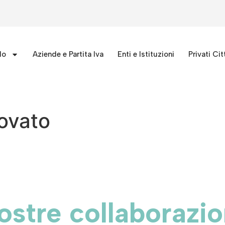
lo
Aziende e Partita Iva
Enti e Istituzioni
Privati Cit
rovato
ostre collaborazio