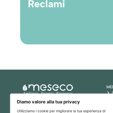
Reclami
ME
ME.S.ECO. S.r.l.
Diamo valore alla tua privacy
P. IVA: 05777180968
RECAPITI
Utilizziamo i cookie per migliorare la tua esperienza di