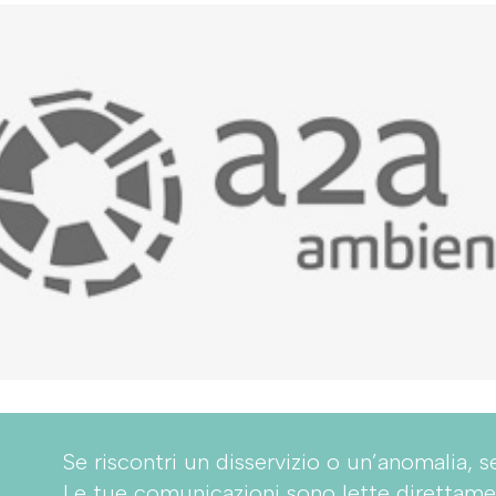
Se riscontri un disservizio o un’anomalia, s
Le tue comunicazioni sono lette direttame