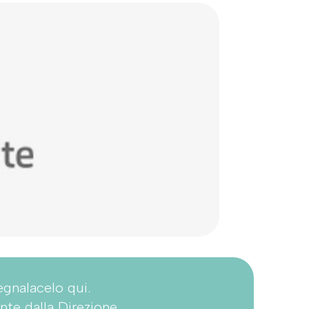
egnalacelo qui.
nte dalla Direzione