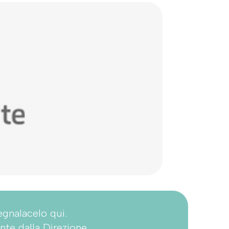
egnalacelo qui.
nte dalla Direzione