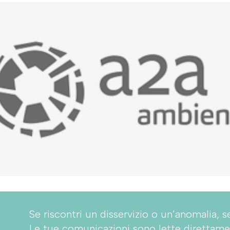
Se riscontri un disservizio o un’anomalia, s
Le tue comunicazioni sono lette direttame