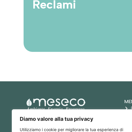
Reclami
ME
ME.S.ECO. S.r.l.
Diamo valore alla tua privacy
P. IVA: 05777180968
RECAPITI
Utilizziamo i cookie per migliorare la tua esperienza di