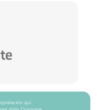
egnalacelo qui.
nte dalla Direzione