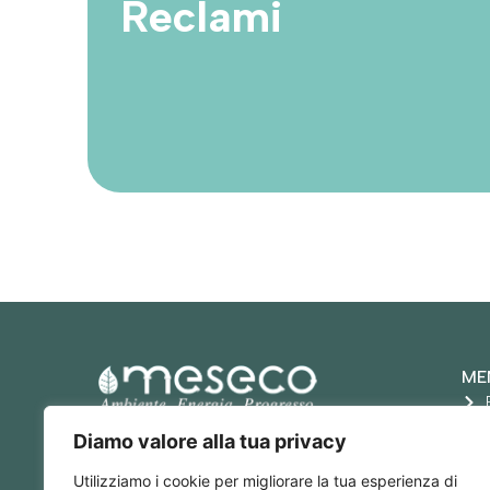
Reclami
ME
ME.S.ECO. S.r.l.
Diamo valore alla tua privacy
P. IVA: 05777180968
RECAPITI
Utilizziamo i cookie per migliorare la tua esperienza di