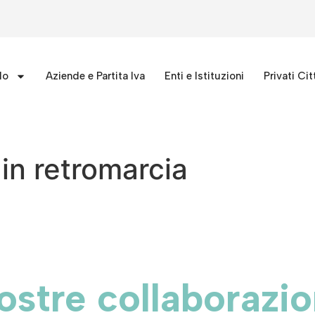
lo
Aziende e Partita Iva
Enti e Istituzioni
Privati Cit
in retromarcia
ostre collaborazio