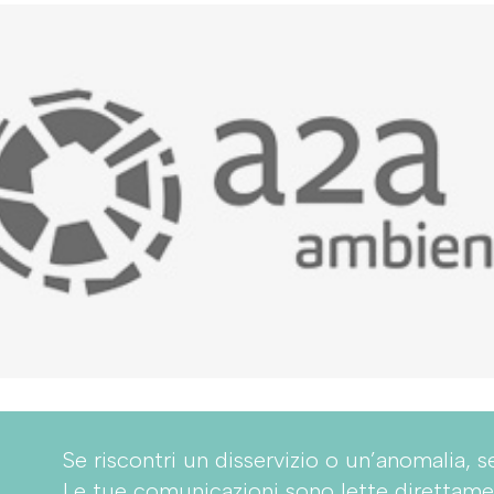
Se riscontri un disservizio o un’anomalia, s
Le tue comunicazioni sono lette direttame