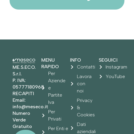
MENU
INFO
SEGUICI
RAPIDO
Contatti
Instagram
ME.S.ECO.
Per
S.r.l.
Lavora
YouTube
P. IVA:
Aziende
con
05777180968
e
noi
RECAPITI
Partite
Email:
Privacy
Iva
info@meseco.it
&
Per
Numero
Cookies
Privati
Verde
Dati
Gratuito
Per Enti e
aziendali