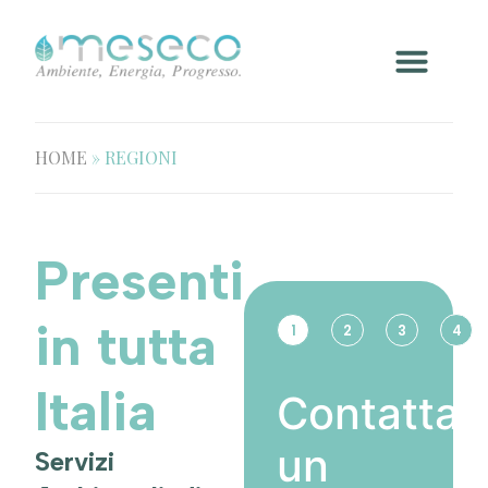
HOME
»
REGIONI
Presenti
in tutta
1
2
3
4
Italia
Contatta
un
Servizi