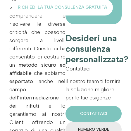
vantaggio di
RICHIEDI LA TUA CONSULENZA GRATUITA
comprendere e
risolvere le diverse
criticità che possono
Desideri una
sorgere a livelli
consulenza
differenti. Questo ci ha
consentito di costruire
personalizzata?
un
metodo sicuro ed
Contattaci!
affidabile
che abbiamo
Il nostro team ti fornirà
esportato
anche
nel
la soluzione migliore
campo
per le tue esigenze.
dell’intermediazione
dei rifiuti
e lo
garantiamo ai nostri
CONTATTACI
Clienti offrendo un
NUMERO VERDE
servizio di una qualità