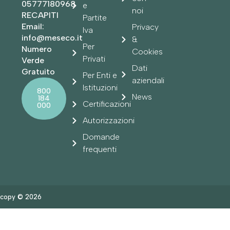
05777180968
e
noi
RECAPITI
Partite
Email:
Privacy
Iva
info@meseco.it
&
Per
Numero
Cookies
Privati
Verde
Dati
Gratuito
Per Enti e
aziendali
Istituzioni
800
News
184
Certificazioni
000
Autorizzazioni
Domande
frequenti
copy © 2026