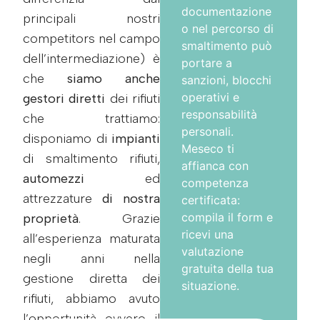
documentazione
principali nostri
o nel percorso di
competitors nel campo
smaltimento può
dell’intermediazione) è
portare a
che
siamo anche
sanzioni, blocchi
operativi e
gestori diretti
dei rifiuti
responsabilità
che trattiamo:
personali.
disponiamo di
impianti
Meseco ti
di smaltimento rifiuti,
affianca con
automezzi
ed
competenza
attrezzature
di nostra
certificata:
compila il form e
proprietà
. Grazie
ricevi una
all’esperienza maturata
valutazione
negli anni nella
gratuita della tua
gestione diretta dei
situazione.
rifiuti, abbiamo avuto
l’opportunità ovvero il