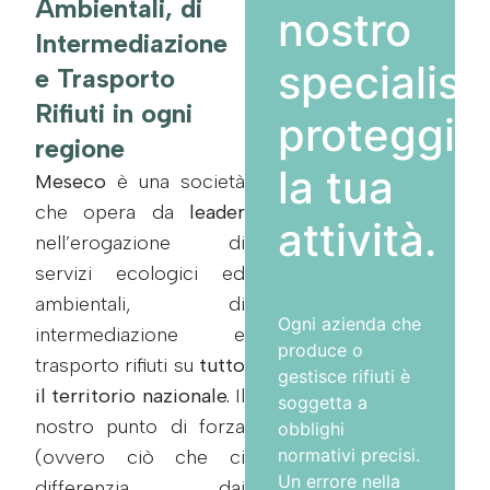
Ambientali, di
nostro
Intermediazione
specialist
e Trasporto
Rifiuti in ogni
proteggi
regione
la tua
Meseco
è una società
che opera da
leader
attività.
nell’erogazione di
servizi ecologici ed
ambientali, di
Ogni azienda che
intermediazione e
produce o
trasporto rifiuti su
tutto
gestisce rifiuti è
il territorio nazionale.
Il
soggetta a
nostro punto di forza
obblighi
normativi precisi.
(ovvero ciò che ci
Un errore nella
differenzia dai