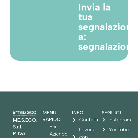
Invia la
tua
segnalazione
a:
segnalazion
MENU
INFO
SEGUICI
RAPIDO
Contatti
Instagram
ME.S.ECO.
Per
S.r.l.
Lavora
YouTube
P. IVA:
Aziende
con